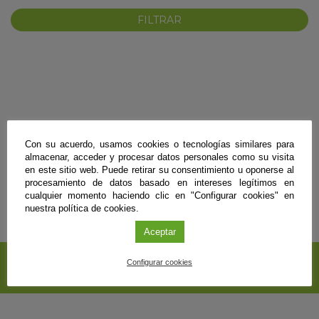
No se encontraron resultados para esos términos de búsqueda.
Con su acuerdo, usamos cookies o tecnologías similares para
KY
almacenar, acceder y procesar datos personales como su visita
en este sitio web. Puede retirar su consentimiento u oponerse al
procesamiento de datos basado en intereses legítimos en
cualquier momento haciendo clic en "Configurar cookies" en
nuestra política de cookies.
Aceptar
SUSCRÍBETE A NUESTRO
Configurar cookies
BOLETÍN