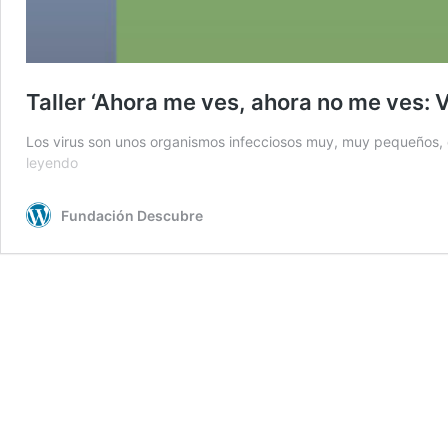
Taller ‘Ahora me ves, ahora no me ves: Vi
Los virus son unos organismos infecciosos muy, muy pequeños,
Taller
leyendo
‘Ahora
me
Fundación Descubre
ves,
ahora
no
me
ves:
Virus
Killer’