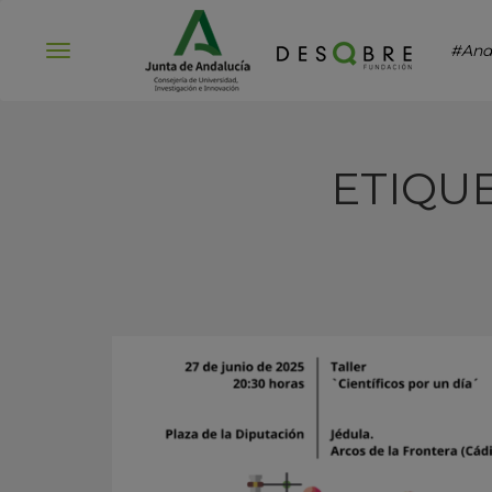
#And
Abrir
menú
ETIQU