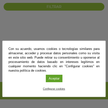
No se encontraron resultados para esos términos de búsqueda.
Con su acuerdo, usamos cookies o tecnologías similares para
KY
almacenar, acceder y procesar datos personales como su visita
en este sitio web. Puede retirar su consentimiento u oponerse al
procesamiento de datos basado en intereses legítimos en
cualquier momento haciendo clic en "Configurar cookies" en
nuestra política de cookies.
Aceptar
SUSCRÍBETE A NUESTRO
Configurar cookies
BOLETÍN