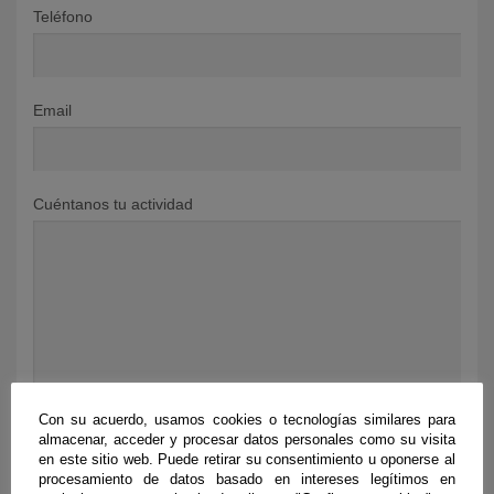
Teléfono
Email
Cuéntanos tu actividad
KY
Con su acuerdo, usamos cookies o tecnologías similares para
almacenar, acceder y procesar datos personales como su visita
en este sitio web. Puede retirar su consentimiento u oponerse al
procesamiento de datos basado en intereses legítimos en
He leído y acepto el
aviso legal y la política de protección