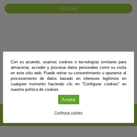
No se encontraron resultados para esos términos de búsqueda.
Con su acuerdo, usamos cookies o tecnologías similares para
KY
almacenar, acceder y procesar datos personales como su visita
en este sitio web. Puede retirar su consentimiento u oponerse al
procesamiento de datos basado en intereses legítimos en
cualquier momento haciendo clic en "Configurar cookies" en
nuestra política de cookies.
Aceptar
SUSCRÍBETE A NUESTRO
Configurar cookies
BOLETÍN