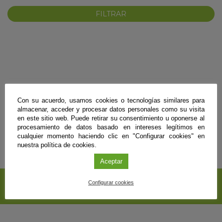
No se encontraron resultados para esos términos de búsqueda.
Con su acuerdo, usamos cookies o tecnologías similares para
KY
almacenar, acceder y procesar datos personales como su visita
en este sitio web. Puede retirar su consentimiento u oponerse al
procesamiento de datos basado en intereses legítimos en
cualquier momento haciendo clic en "Configurar cookies" en
nuestra política de cookies.
Aceptar
SUSCRÍBETE A NUESTRO
Configurar cookies
BOLETÍN