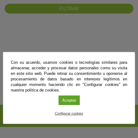
No se encontraron resultados para esos términos de búsqueda.
Con su acuerdo, usamos cookies o tecnologías similares para
KY
almacenar, acceder y procesar datos personales como su visita
en este sitio web. Puede retirar su consentimiento u oponerse al
procesamiento de datos basado en intereses legítimos en
cualquier momento haciendo clic en "Configurar cookies" en
nuestra política de cookies.
Aceptar
SUSCRÍBETE A NUESTRO
Configurar cookies
BOLETÍN