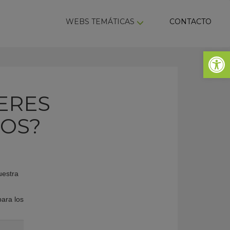
ky
WEBS TEMÁTICAS
CONTACTO
Abrir 
IERES
DOS?
uestra
para los