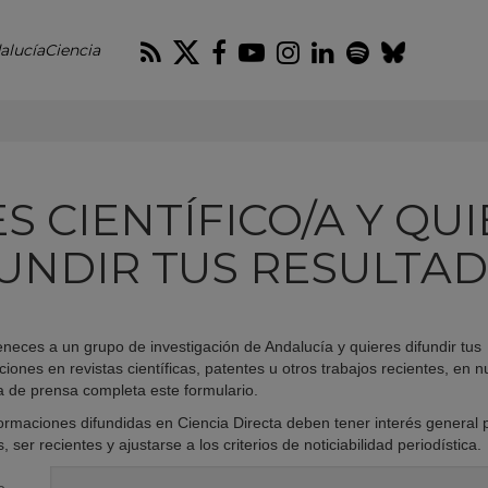
RSS
Twitter
Facebook
Youtube
Instagram
LinkedIn
Spotify
Blues
alucíaCiencia
S CIENTÍFICO/A Y QU
UNDIR TUS RESULTA
eneces a un grupo de investigación de Andalucía y quieres difundir tus
ciones en revistas científicas, patentes u otros trabajos recientes, en n
a de prensa completa este formulario.
ormaciones difundidas en Ciencia Directa deben tener interés general 
s, ser recientes y ajustarse a los criterios de noticiabilidad periodística.