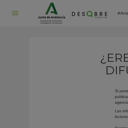
#And
Abrir
menú
¿ERE
DIF
Si pert
publica
agenci
Las inf
lectore