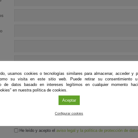
e
os
no
nos
do, usamos cookies o tecnologías similares para almacenar, acceder y p
ados
como su visita en este sitio web. Puede retirar su consentimiento u
to de datos basado en intereses legítimos en cualquier momento haci
okies" en nuestra política de cookies.
Aceptar
Configurar cookies
He leído y acepto el
aviso legal y la política de protección de dato