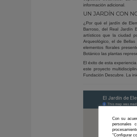
información adicional.
UN JARDÍN CON N
¿Por qué el jardín de Elen
Barroso, del Real Jardín 
artísticos que la ciudad p
Arqueológico, el de Bellas
elementos florales present
Botánico las plantas repres
El éxito de esta experienci
este proyecto multidiscip
Fundación Descubre. La ini
Con su acuer
personales 
procesamien
"Configurar co