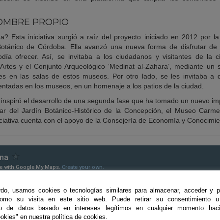
OMBRE PROPIO
a? Esta iniciativa surgió a raíz del proyecto iniciado en 2012 por 
Botánico de Córdoba. Ella avanzó una nueva forma de disfrutar de 
odía ofrecer. Así, se invitaba a los ciudadanos y visitantes de la
 Artes y el Conjunto Arqueológico ‘Medinat al-Zahara’, mediante un s
es en las salas de estos museos. Por otro lado, se les invitaba a 
entadas en los museos, en un homenaje a los patios de la ciudad.
a inspiró el desarrollo de una segunda fase que ha tomado un nuevo im
linar del Jardín Botánico-Histórico de la Concepción, el Museo Car
ciativa cuenta con el apoyo de la Consejería de Economía y Conocimie
do, usamos cookies o tecnologías similares para almacenar, acceder y p
como su visita en este sitio web. Puede retirar su consentimiento u
to de datos basado en intereses legítimos en cualquier momento haci
okies" en nuestra política de cookies.