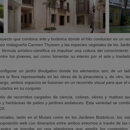
oyecto que combina arte y botánica donde el hilo conductor es un rec
useo malagueño Carmen Thyssen y las especies vegetales de los Jard
 fórmula artístico-científica es impulsar una cultura del conocimiento
ntre los jóvenes, así como fomentar su interés por el arte y traslad
onfigurar un jardín divulgativo donde los elementos son, de un lado,
bre la flora representada en las obras de la pinacoteca y, de otro, l
argo, ambos espacios se fusionan en un recorrido visual para que el v
rutarlos en su conjunto.
vés de recorridos cargados de ciencia, colores, olores y matices qu
s y herbáceas de patios y jardines andaluces. Esta variedad se combi
XIX.
ciales, tanto en el Museo como en los Jardines Botánicos, los visi
xposición web con itinerarios entre ambos entornos a través de las d
estra se inscribe en una plataforma que amplía los contenidos ci