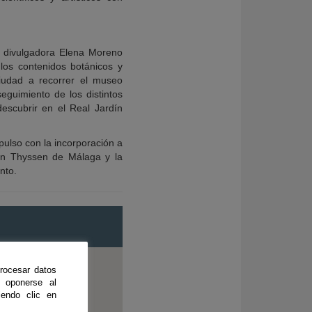
la divulgadora Elena Moreno
los contenidos botánicos y
 ciudad a recorrer el museo
eguimiento de los distintos
descubrir en el Real Jardín
pulso con la incorporación a
men Thyssen de Málaga y la
nto.
rocesar datos
 oponerse al
endo clic en