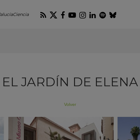
RSS
Twitter
Facebook
Youtube
Instagram
LinkedIn
Spotify
Blues
alucíaCiencia
EL JARDÍN DE ELENA
Volver