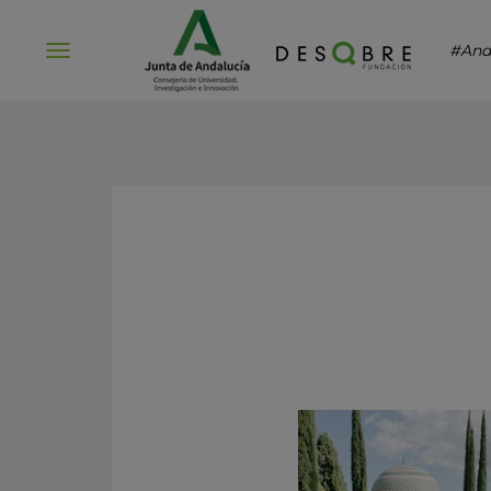
#And
Abrir
menú