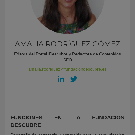
AMALIA RODRÍGUEZ GÓMEZ
Editora del Portal iDescubre y Redactora de Contenidos
SEO
KY
amalia.rodriguez@fundaciondescubre.es
FUNCIONES EN LA FUNDACIÓN
DESCUBRE
Desarrollo de estrategia y contenido para la comunicación