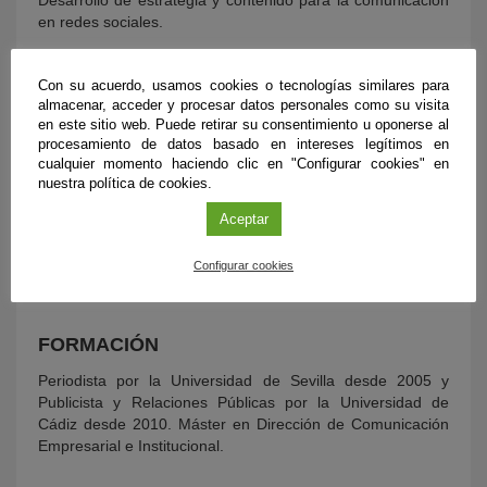
en redes sociales.
EXPERIENCIA LABORAL
Con su acuerdo, usamos cookies o tecnologías similares para
almacenar, acceder y procesar datos personales como su visita
Comenzó a trabajar en el ámbito de la divulgación de la
en este sitio web. Puede retirar su consentimiento u oponerse al
Ciencia en 2006, donde formó parte durante dos años del
procesamiento de datos basado en intereses legítimos en
Programa de Divulgación Científica ‘Andalucía Investiga’,
cualquier momento haciendo clic en "Configurar cookies" en
dependiente de la Junta de Andalucía. Esta labor la
nuestra política de cookies.
continuó en la UCC+i de la Universidad de Cádiz hasta
Aceptar
2010. Desde principios de 2017, colabora en la Fundación
Descubre como redactora en la agencia de noticias
‘Ciencia Directa’ y actualiza los contenidos web de
Configurar cookies
Fundación Descubre e iDescubre.
FORMACIÓN
Periodista por la Universidad de Sevilla desde 2005 y
Publicista y Relaciones Públicas por la Universidad de
Cádiz desde 2010. Máster en Dirección de Comunicación
Empresarial e Institucional.