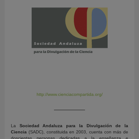
KY
http://www.cienciacompartida.org/
La
Sociedad Andaluza para la Divulgación de la
Ciencia
(SADC), constituida en 2003, cuenta con más de
doscientas personas dedicadas a la enseñanza e