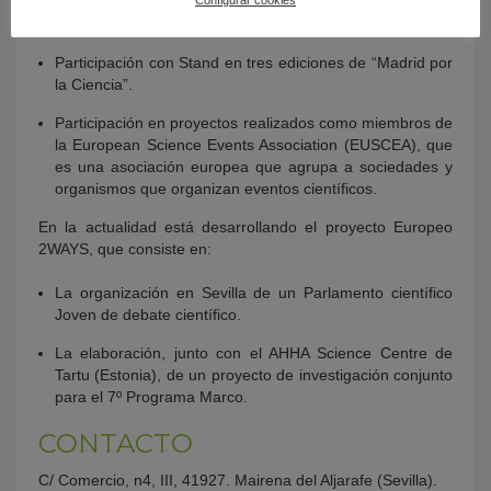
Comisariado de la exposición “El Universo según Juan
Pérez Mercader”. Alcalá de Guadaíra (Sevilla).
Participación con Stand en tres ediciones de “Madrid por
la Ciencia”.
Participación en proyectos realizados como miembros de
la European Science Events Association (EUSCEA), que
es una asociación europea que agrupa a sociedades y
organismos que organizan eventos científicos.
En la actualidad está desarrollando el proyecto Europeo
2WAYS, que consiste en:
La organización en Sevilla de un Parlamento científico
Joven de debate científico.
La elaboración, junto con el AHHA Science Centre de
Tartu (Estonia), de un proyecto de investigación conjunto
para el 7º Programa Marco.
CONTACTO
C/ Comercio, n4, III, 41927. Mairena del Aljarafe (Sevilla).