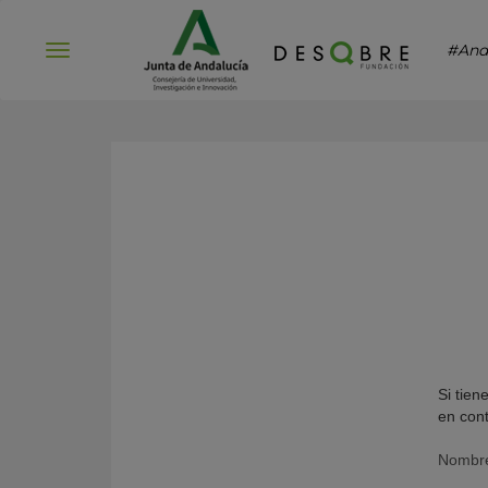
#And
Abrir
menú
Si tien
en con
Nombr