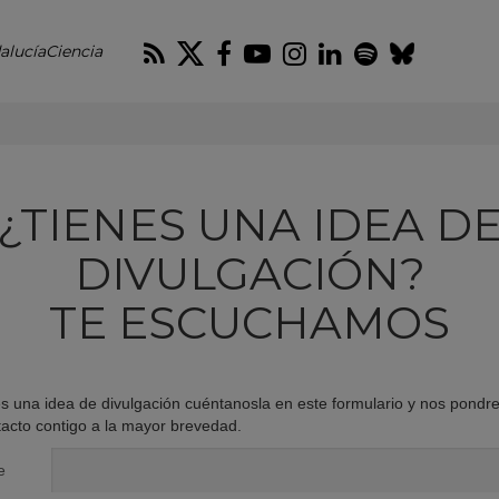
RSS
Twitter
Facebook
Youtube
Instagram
LinkedIn
Spotify
Blues
alucíaCiencia
¿TIENES UNA IDEA D
DIVULGACIÓN?
TE ESCUCHAMOS
es una idea de divulgación cuéntanosla en este formulario y nos pond
tacto contigo a la mayor brevedad.
e