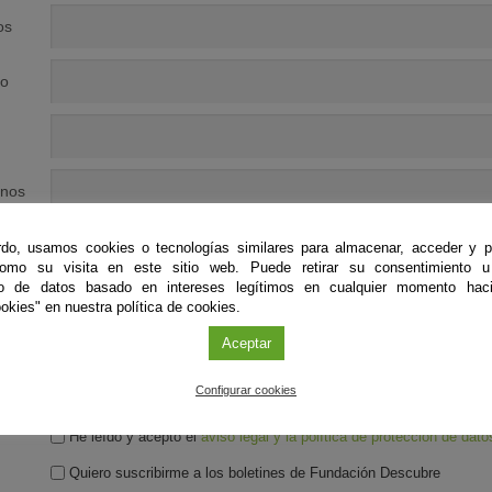
os
no
nos
do, usamos cookies o tecnologías similares para almacenar, acceder y p
como su visita en este sitio web. Puede retirar su consentimiento u
to de datos basado en intereses legítimos en cualquier momento haci
okies" en nuestra política de cookies.
Aceptar
Configurar cookies
He leído y acepto el
aviso legal y la política de protección de dato
Quiero suscribirme a los boletines de Fundación Descubre