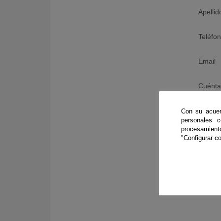
Apellid
Teléfo
Email
Cuénta
tu idea
Con su acuer
personales 
procesamien
"Configurar co
KY