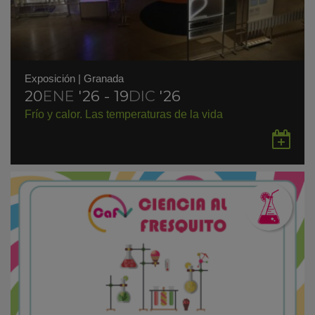
Exposición
|
Granada
20
ENE
'26 - 19
DIC
'26
Frío y calor. Las temperaturas de la vida
Gu
en
Go
Ca