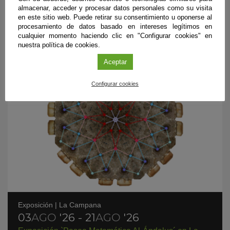
Campana (Sevilla)
almacenar, acceder y procesar datos personales como su visita
en este sitio web. Puede retirar su consentimiento u oponerse al
Gu
procesamiento de datos basado en intereses legítimos en
cualquier momento haciendo clic en "Configurar cookies" en
en
nuestra política de cookies.
Aceptar
Go
Ca
Configurar cookies
Exposición
|
La Campana
03
AGO
'26 - 21
AGO
'26