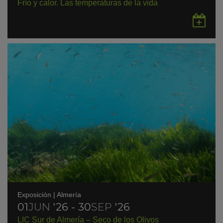
Frío y calor. Las temperaturas de la vida
Gu
en
Go
Ca
Exposición
|
Almería
01
JUN
'26 - 30
SEP
'26
LIC Sur de Almería – Seco de los Olivos