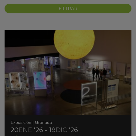
KY
Exposición
|
Granada
20
ENE
'26 - 19
DIC
'26