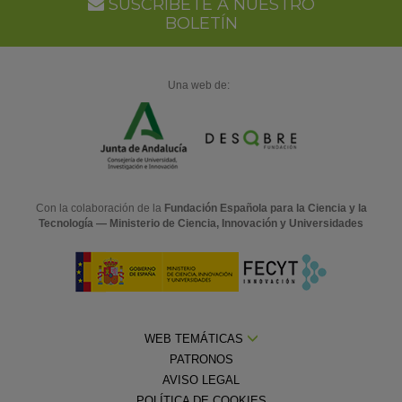
Ca
SUSCRÍBETE A NUESTRO
BOLETÍN
Una web de:
Con la colaboración de la
Fundación Española para la Ciencia y la
Tecnología — Ministerio de Ciencia, Innovación y Universidades
WEB TEMÁTICAS
PATRONOS
AVISO LEGAL
POLÍTICA DE COOKIES