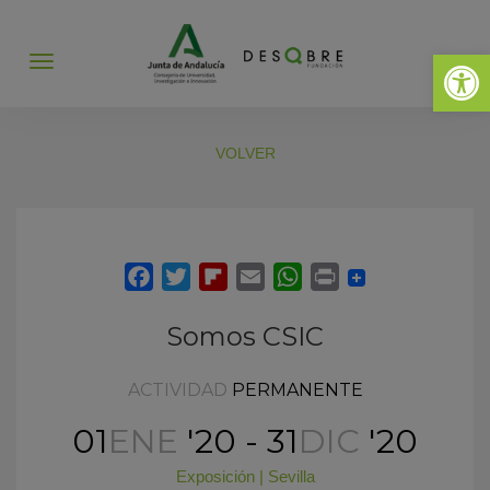
Abrir 
Abrir
menú
VOLVER
Somos CSIC
ACTIVIDAD
PERMANENTE
01
ENE
'20 - 31
DIC
'20
Exposición
|
Sevilla