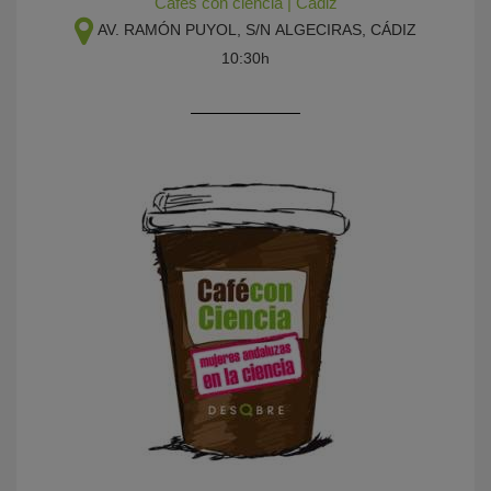
Cafés con ciencia
|
Cádiz
AV. RAMÓN PUYOL, S/N
ALGECIRAS, CÁDIZ
10:30h
KY