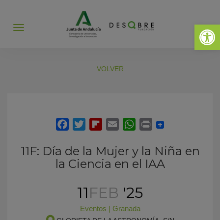
Abrir 
Abrir
menú
VOLVER
11F: Día de la Mujer y la Niña en
la Ciencia en el IAA
11
FEB
'25
Eventos
|
Granada