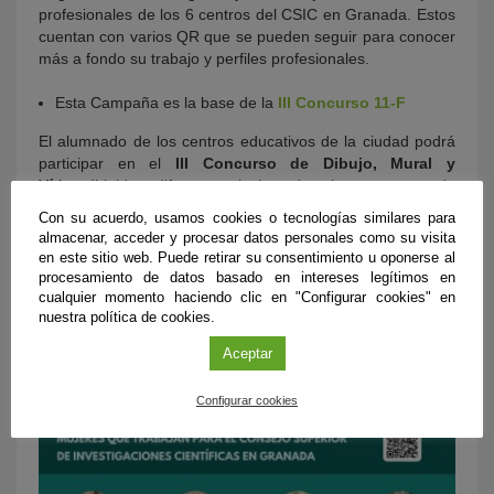
profesionales de los 6 centros del CSIC en Granada. Estos
cuentan con varios QR que se pueden seguir para conocer
más a fondo su trabajo y perfiles profesionales.
Esta Campaña es la base de la
III Concurso 11-F
El alumnado de los centros educativos de la ciudad podrá
participar en el
III Concurso de Dibujo, Mural y
Vídeo
dirigido a diferentes niveles educativos, presentando
trabajos que contribuyan a visibilizar a algunas de estas 18
Con su acuerdo, usamos cookies o tecnologías similares para
científicas de los centros del Consejo Superior de
almacenar, acceder y procesar datos personales como su visita
Investigaciones Científicas en Granada optando a recibir
en este sitio web. Puede retirar su consentimiento u oponerse al
uno de los 6 premios que se otorgarán.
procesamiento de datos basado en intereses legítimos en
cualquier momento haciendo clic en "Configurar cookies" en
nuestra política de cookies.
Aceptar
Configurar cookies