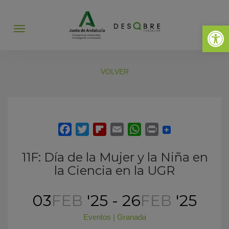
Abrir 
Abrir
menú
VOLVER
11F: Día de la Mujer y la Niña en
la Ciencia en la UGR
03
FEB
'25 - 26
FEB
'25
Eventos
|
Granada