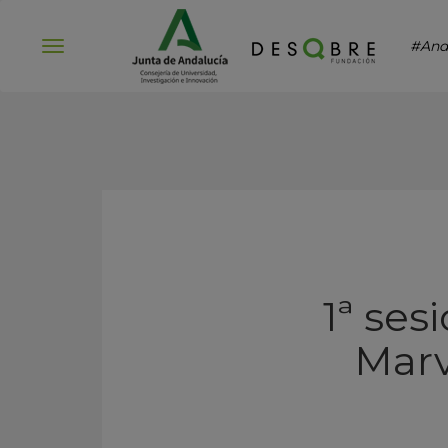
#And
Abrir
menú
1ª ses
Marv