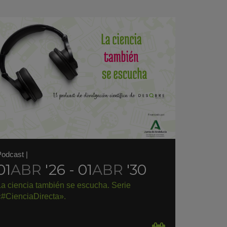
Podcast
|
01
ABR
'26 - 01
ABR
'30
La ciencia también se escucha. Serie
«#CienciaDirecta».