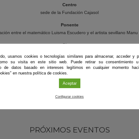
Centro
sede de la Fundación Cajasol
Ponente
ción entre el matemático Luisma Escudero y el artista sevillano Man
Plazas
Entrada libre hasta completar aforo
do, usamos cookies o tecnologías similares para almacenar, acceder y p
como su visita en este sitio web. Puede retirar su consentimiento u
to de datos basado en intereses legítimos en cualquier momento haci
okies" en nuestra política de cookies.
Aceptar
Configurar cookies
PRÓXIMOS EVENTOS