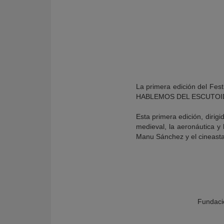
La primera edición del Fes
HABLEMOS DEL ESCUTOIDE, u
Esta primera edición, dirigi
medieval, la aeronáutica y 
Manu Sánchez y el cineasta
KY
Fundaci