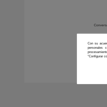
Conversa
Con su acuer
personales 
procesamien
"Configurar co