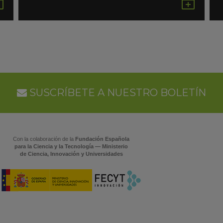
Guardar
Gua
en
en
Google
Goo
Calendar
Cal
SUSCRÍBETE A NUESTRO BOLETÍN
Con la colaboración de la
Fundación Española
para la Ciencia y la Tecnología — Ministerio
de Ciencia, Innovación y Universidades