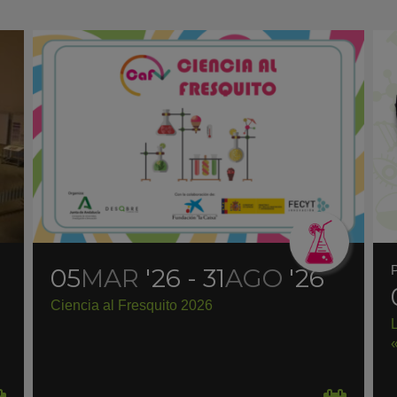
05
MAR
'26 - 31
AGO
'26
Ciencia al Fresquito 2026