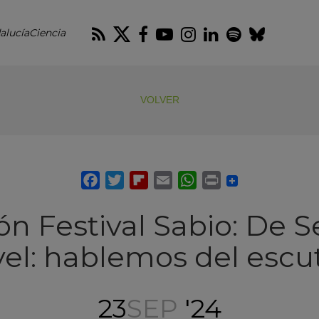
RSS
Twitter
Facebook
Youtube
Instagram
LinkedIn
Spotify
Blues
alucíaCiencia
VOLVER
ión Festival Sabio: De Se
el: hablemos del escu
23
SEP
'24