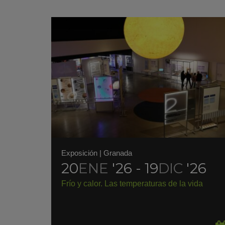
Exposición
|
Granada
20
ENE
'26 - 19
DIC
'26
Frío y calor. Las temperaturas de la vida