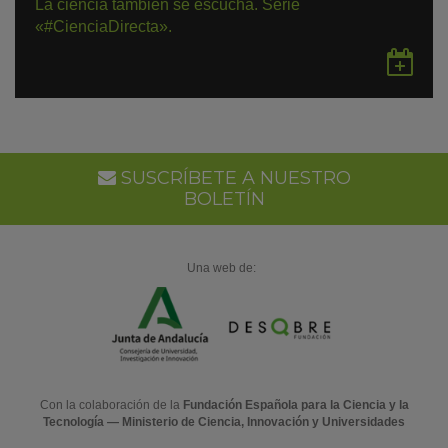
La ciencia también se escucha. Serie
«#CienciaDirecta».
Gu
en
Go
Ca
SUSCRÍBETE A NUESTRO
BOLETÍN
Una web de:
Con la colaboración de la
Fundación Española para la Ciencia y la
Tecnología — Ministerio de Ciencia, Innovación y Universidades