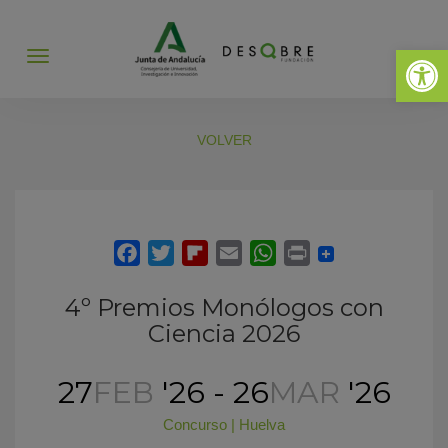
Abrir 
Abrir
menú
VOLVER
4º Premios Monólogos con
Ciencia 2026
27
FEB
'26 - 26
MAR
'26
Concurso
|
Huelva