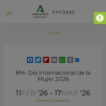
Abrir 
Abrir
menú
VOLVER
8M- Día Internacional de la
Mujer 2026
11
FEB
'26 - 17
MAR
'26
Efeméride
|
Andalucía