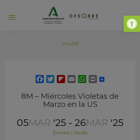
Abrir 
Abrir
menú
VOLVER
8M – Miércoles Violetas de
Marzo en la US
05
MAR
'25 - 26
MAR
'25
Eventos
|
Sevilla