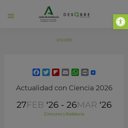
Abrir 
Abrir
menú
VOLVER
Actualidad con Ciencia 2026
27
FEB
'26 - 26
MAR
'26
Concurso
|
Andalucía