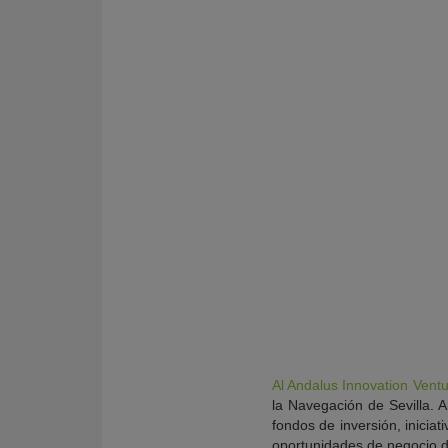
KY
Al Andalus Innovation Vent
la Navegación de Sevilla. A
fondos de inversión, iniciat
oportunidades de negocio 