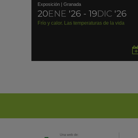
Exposición
|
Granada
20
ENE
'26 - 19
DIC
'26
Frío y calor. Las temperaturas de la vida
Una web de: