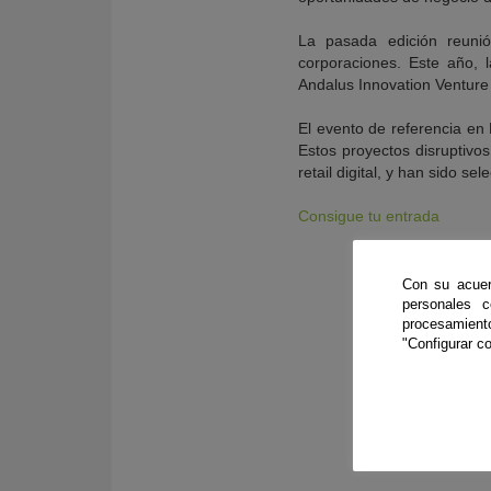
La pasada edición reunió
corporaciones. Este año, l
Andalus Innovation Venture 
El evento de referencia en 
Estos proyectos disruptivos 
retail digital, y han sido s
Consigue tu entrada
Con su acuer
personales 
procesamien
"Configurar co