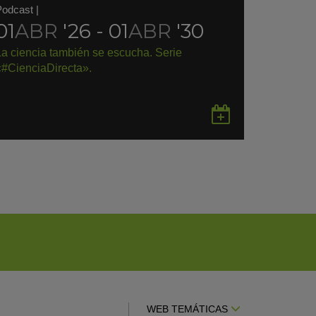
Podcast
|
01
ABR
'26 - 01
ABR
'30
La ciencia también se escucha. Serie
«#CienciaDirecta».
rdar
Guardar
en
gle
Google
endar
Calendar
WEB TEMÁTICAS