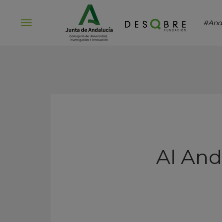
#And
Abrir
menú
Al And