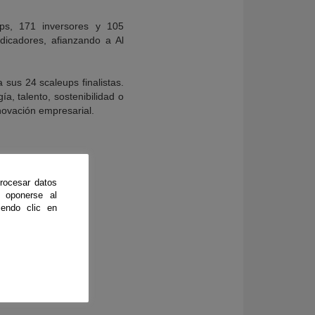
ups, 171 inversores y 105
ndicadores, afianzando a Al
 sus 24 scaleups finalistas.
ía, talento, sostenibilidad o
nnovación empresarial.
rocesar datos
 oponerse al
endo clic en