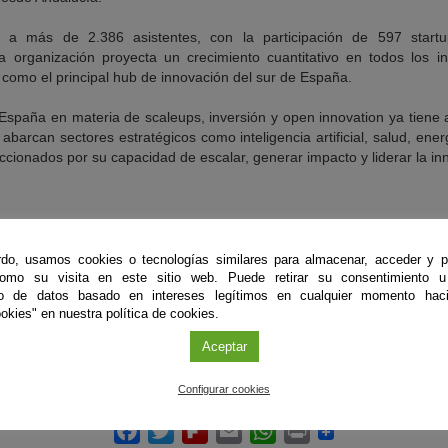
 a más de 2.386 asistentes, con la participación de 597 start
a organización proyecta un crecimiento cuantitativo en todos los i
como el principal hub de innovación del sur de España.
España en materia de scaleups, inversión y open innovation ya tiene a
abarcan sectores estratégicos como inteligencia artificial, salud, energ
eleccionados por su capacidad de escalar, generar impacto y liderar la i
Organiza
do, usamos cookies o tecnologías similares para almacenar, acceder y p
Octopus - ElReferente - Hyperionups
como su visita en este sitio web. Puede retirar su consentimiento u
to de datos basado en intereses legítimos en cualquier momento haci
Más información
okies" en nuestra política de cookies.
Consulta el programa
Aceptar
Configurar cookies