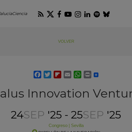
RSS
Twitter
Facebook
Youtube
Instagram
LinkedIn
Spotify
Blues
alucíaCiencia
VOLVER
alus Innovation Ventu
24
SEP
'25 - 25
SEP
'25
Congreso
|
Sevilla