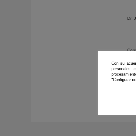
Dr. 
Cons
Con su acuer
personales 
procesamien
"Configurar co