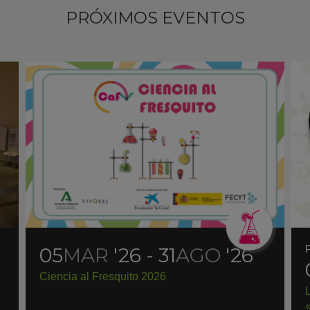
PRÓXIMOS EVENTOS
05
MAR
'26 - 31
AGO
'26
Ciencia al Fresquito 2026