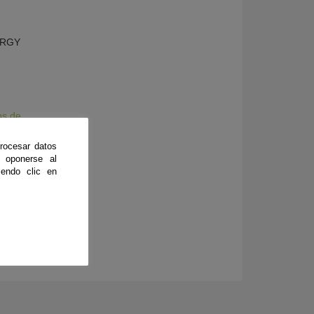
NERGY
os de
rocesar datos
 oponerse al
endo clic en