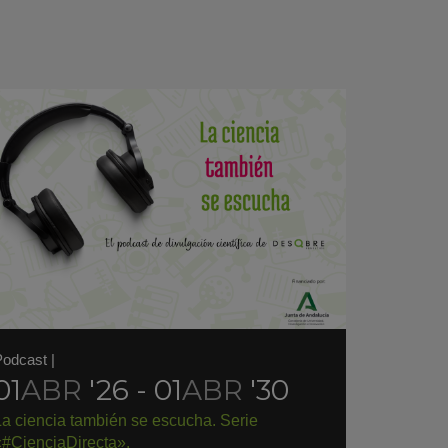
Podcast
|
01
ABR
'26 - 01
ABR
'30
La ciencia también se escucha. Serie
«#CienciaDirecta».