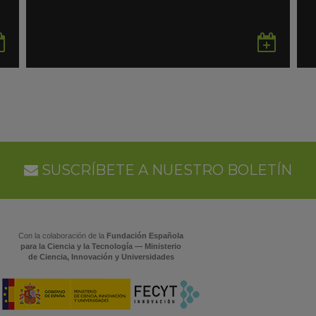
Guardar
Gua
en
en
Google
Goo
Calendar
Cal
SUSCRÍBETE A NUESTRO BOLETÍN
Con la colaboración de la
Fundación Española
para la Ciencia y la Tecnología — Ministerio
de Ciencia, Innovación y Universidades