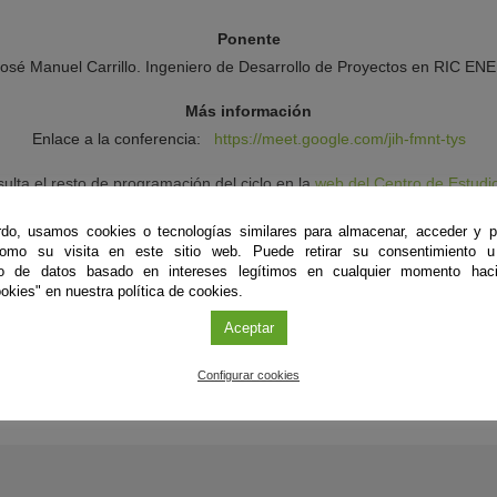
Ponente
José Manuel Carrillo. Ingeniero de Desarrollo de Proyectos en RIC E
Más información
Enlace a la conferencia:
https://meet.google.com/jih-fmnt-tys
ulta el resto de programación del ciclo en la
web del Centro de Estudi
Postgrado
.
do, usamos cookies o tecnologías similares para almacenar, acceder y p
Y más en nuestro canal de YouTube
@DifusionPostgrado-UJAEN
como su visita en este sitio web. Puede retirar su consentimiento u
to de datos basado en intereses legítimos en cualquier momento haci
okies" en nuestra política de cookies.
Aceptar
Configurar cookies