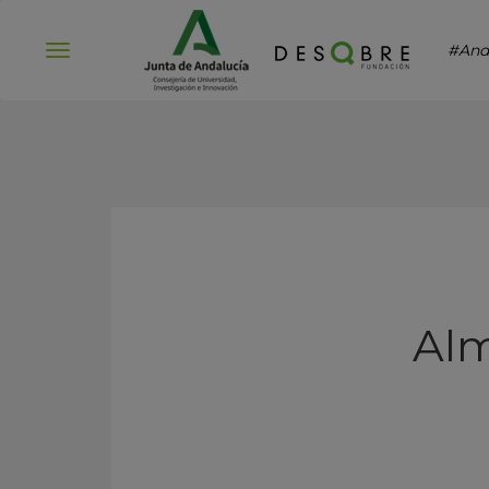
#And
Abrir
menú
Alm