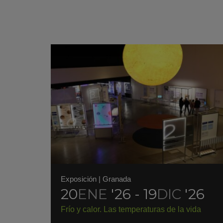
Exposición
|
Granada
20
ENE
'26 - 19
DIC
'26
Frío y calor. Las temperaturas de la vida