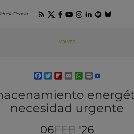
RSS
Twitter
Facebook
Youtube
Instagram
LinkedIn
Spotify
Blues
alucíaCiencia
VOLVER
acenamiento energét
necesidad urgente
06
FEB
'26