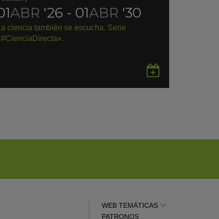
01
ABR
'26 - 01
ABR
'30
La ciencia también se escucha. Serie
«#CienciaDirecta».
rdar
Guardar
en
gle
Google
endar
Calendar
WEB TEMÁTICAS
PATRONOS