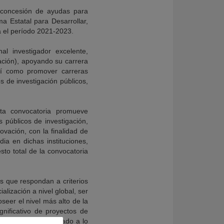
 concesión de ayudas para
a Estatal para Desarrollar,
ra el período 2021-2023.
l investigador excelente,
ación), apoyando su carrera
así como promover carreras
s de investigación públicos,
sta convocatoria promueve
 públicos de investigación,
ovación, con la finalidad de
ia en dichas instituciones,
to total de la convocatoria
as que respondan a criterios
lización a nivel global, ser
seer el nivel más alto de la
nificativo de proyectos de
les, habiendo realizado a lo