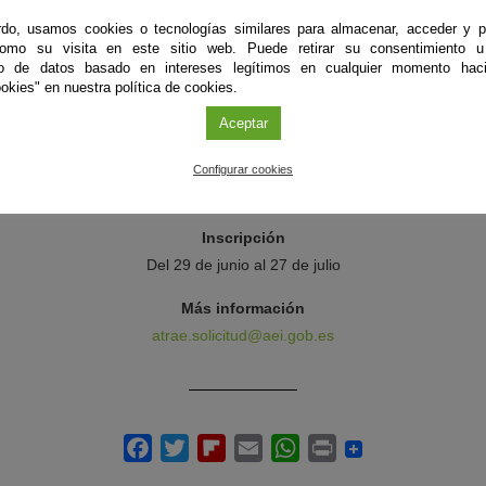
uciones de gran relevancia e impacto en su área de especialización.
do, usamos cookies o tecnologías similares para almacenar, acceder y p
como su visita en este sitio web. Puede retirar su consentimiento u
de la actuación serán el coste de contratación del IP, los costes de
to de datos basado en intereses legítimos en cualquier momento haci
de establecimiento y/o mejora de instalaciones y equipos.
okies" en nuestra política de cookies.
Aceptar
Organiza
Configurar cookies
Agencia Estatal de Investigación
Inscripción
Del 29 de junio al 27 de julio
Más información
atrae.solicitud@aei.gob.es