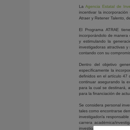
La
Agencia Estatal de Inve
incentivar la incorporació
Atraer y Retener Talento, d
El Programa ATRAE tiene 
incorporándolo de manera e
y estimulando la generaci
investigadoras atractivas y
contando con su compromiso
Dentro del objetivo gene
específicamente la incorpo
definidos en el artículo 47
continuar asegurando la ex
para la cual se destinará,
para la financiación de act
Se considera personal inves
tales como encontrarse dent
investigador/a responsable 
carrera académica/investi
investigación en convocator