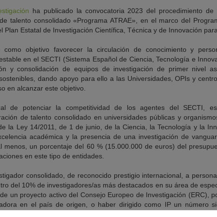
stigación
ha publicado la convocatoria 2023 del procedimiento de
n de talento consolidado «Programa ATRAE», en el marco del Program
el Plan Estatal de Investigación Científica, Técnica y de Innovación pa
como objetivo favorecer la circulación de conocimiento y persona
stable en el SECTI (Sistema Español de Ciencia, Tecnología e Innov
ón y consolidación de equipos de investigación de primer nivel 
 sostenibles, dando apoyo para ello a las Universidades, OPIs y centro
 en alcanzar este objetivo.
ral de potenciar la competitividad de los agentes del SECTI, e
ración de talento consolidado en universidades públicas y organismos
 de la Ley 14/2011, de 1 de junio, de la Ciencia, la Tecnología y la Inn
celencia académica y la presencia de una investigación de vanguard
 al menos, un porcentaje del 60 % (15.000.000 de euros) del presupues
uaciones en este tipo de entidades.
tigador consolidado, de reconocido prestigio internacional, a person
ro del 10% de investigadores/as más destacados en su área de especia
de un proyecto activo del Consejo Europeo de Investigación (ERC), po
gadora en el país de origen, o haber dirigido como IP un número sig
ias competitivas, ya sean nacionales de cualquier país o internaciona