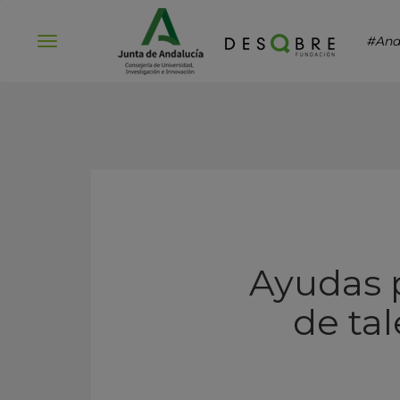
#And
Abrir
menú
Ayudas p
de ta