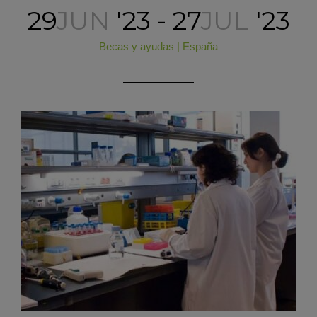
29
JUN
'23 - 27
JUL
'23
Becas y ayudas
|
España