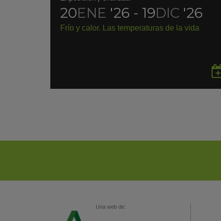
20
ENE
'26 - 19
DIC
'26
Frío y calor. Las temperaturas de la vida
Una web de: