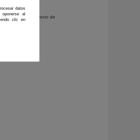
rocesar datos
 oponerse al
 ejecución de un proyecto de
endo clic en