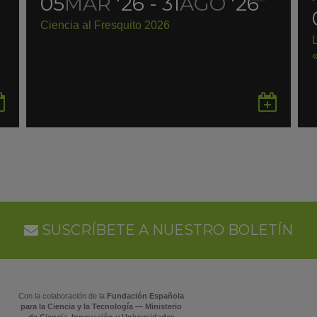
05
MAR
'26 - 31
AGO
'26
Ciencia al Fresquito 2026
Guardar
Gua
en
en
Google
Goo
Calendar
Cal
SUSCRÍBETE A NUESTRO BOLETÍN
Con la colaboración de la
Fundación Española
para la Ciencia y la Tecnología — Ministerio