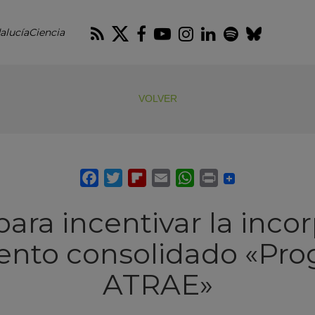
RSS
Twitter
Facebook
Youtube
Instagram
LinkedIn
Spotify
Blues
alucíaCiencia
VOLVER
ara incentivar la inco
lento consolidado «Pr
ATRAE»