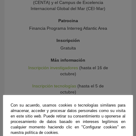
(CENTA) y el Campus de Excelencia
Internacional Global del Mar (CEI·Mar)
Patrocina
Financia Programa Interreg Atlantic Area
Inscripción
Gratuita
Más información
Inscripción investigadores
(hasta el 16 de
octubre)
Inscripción tecnologías
(hasta el 5 de
octubre)
Con su acuerdo, usamos cookies o tecnologías similares para
almacenar, acceder y procesar datos personales como su visita
en este sitio web. Puede retirar su consentimiento u oponerse al
procesamiento de datos basado en intereses legítimos en
cualquier momento haciendo clic en "Configurar cookies" en
nuestra política de cookies.