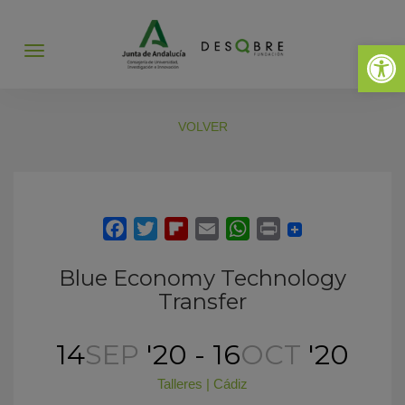
Abrir 
Abrir
menú
VOLVER
Blue Economy Technology
Transfer
14
SEP
'20 - 16
OCT
'20
Talleres
|
Cádiz