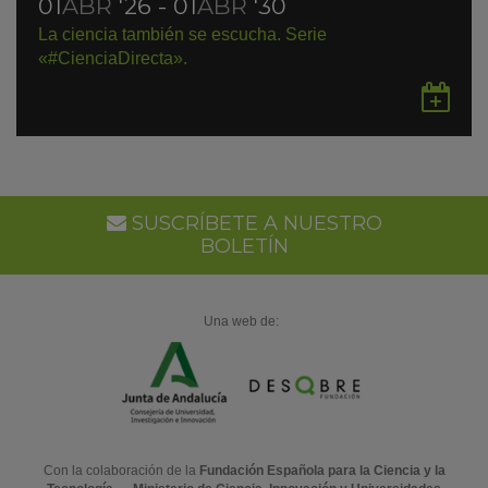
01
ABR
'26 - 01
ABR
'30
La ciencia también se escucha. Serie
«#CienciaDirecta».
Gu
en
Go
Ca
SUSCRÍBETE A NUESTRO
BOLETÍN
Una web de:
Con la colaboración de la
Fundación Española para la Ciencia y la