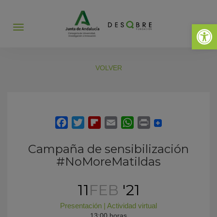
Abrir 
Abrir
menú
VOLVER
Campaña de sensibilización
#NoMoreMatildas
11
FEB
'21
Presentación
|
Actividad virtual
13:00 horas