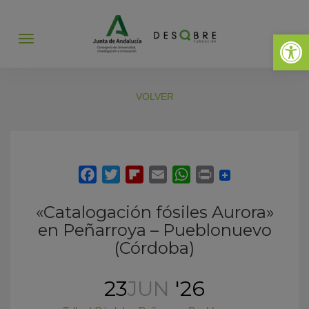
Abrir 
Abrir
menú
VOLVER
«Catalogación fósiles Aurora»
en Peñarroya – Pueblonuevo
(Córdoba)
23
JUN
'26