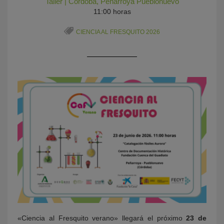
Taller
|
Córdoba
,
Peñarroya Pueblonuevo
11:00 horas
CIENCIA AL FRESQUITO 2026
KY
«Ciencia al Fresquito verano» llegará el próximo
23 de