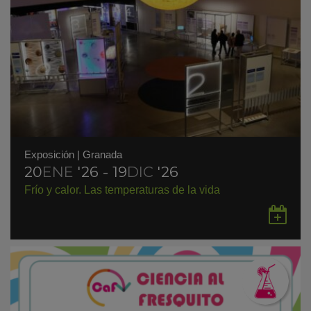
Exposición
|
Granada
20
ENE
'26 - 19
DIC
'26
Frío y calor. Las temperaturas de la vida
Gu
en
Go
Ca