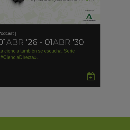
Podcast
|
01
ABR
'26 - 01
ABR
'30
La ciencia también se escucha. Serie
«#CienciaDirecta».
rdar
Guardar
en
gle
Google
endar
Calendar