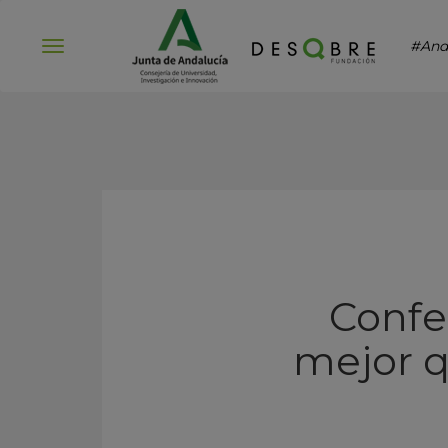
#And
Abrir
menú
Confe
mejor q