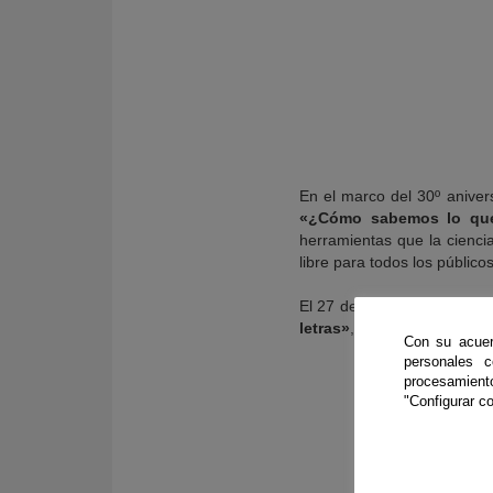
En el marco del 30º aniver
«¿Cómo sabemos lo qu
herramientas que la ciencia
libre para todos los públicos
El 27 de mayo a las 18 hor
letras»
, a cargo de Jesús 
Con su acuer
personales 
procesamien
"Configurar co