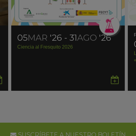
05
MAR
'26 - 31
AGO
'26
Ciencia al Fresquito 2026
Guardar
Gua
en
en
Google
Goo
Calendar
Cal
SUSCRÍBETE A NUESTRO BOLETÍN