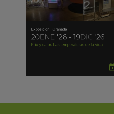
Exposición
|
Granada
20
ENE
'26 - 19
DIC
'26
Frío y calor. Las temperaturas de la vida