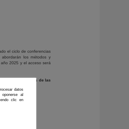
do el ciclo de conferencias
, abordarán los métodos y
el año 2025 y el acceso será
ecer): las ciencias de las
rocesar datos
 oponerse al
endo clic en