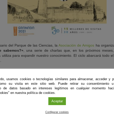
sario del Parque de las Ciencias, la
Asociación de Amigos
ha organiza
e sabemos?»
, una serie de charlas que, en los próximos meses
 utiliza para expandir nuestro conocimiento. El ciclo abarcará todo 
.
as se celebrará la conferencia
«Esse quam videri (ser, mejor que par
Luque Moreno, profesor emérito del departamento de Filosofía Latina.
do, usamos cookies o tecnologías similares para almacenar, acceder y p
como su visita en este sitio web. Puede retirar su consentimiento u
Organiza
to de datos basado en intereses legítimos en cualquier momento haci
Asociación de Amigos del Parque de las Ciencias
okies" en nuestra política de cookies.
Aceptar
Inscripción
Entrada libre hasta completar aforo
Configurar cookies