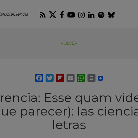
RSS
Twitter
Facebook
Youtube
Instagram
LinkedIn
Spotify
Blues
alucíaCiencia
VOLVER
rencia: Esse quam vider
ue parecer): las ciencia
letras