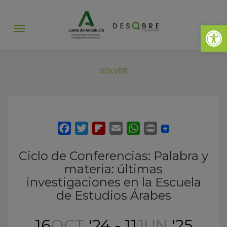
Abrir 
Abrir
menú
VOLVER
Ciclo de Conferencias: Palabra y
materia: últimas
investigaciones en la Escuela
de Estudios Árabes
16
OCT
'24 - 11
JUN
'25