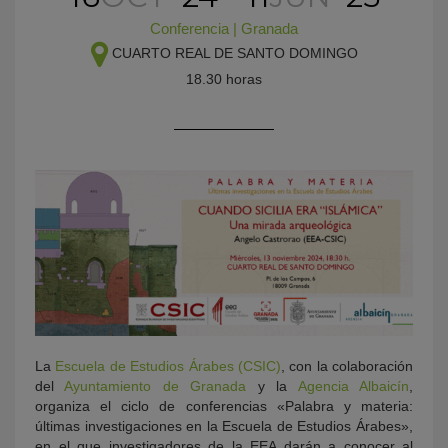
Conferencia
|
Granada
CUARTO REAL DE SANTO DOMINGO
18.30 horas
KY
La
Escuela de Estudios Árabes (CSIC)
, con la colaboración
del
Ayuntamiento de Granada
y la
Agencia Albaicín
,
organiza el ciclo de conferencias «Palabra y materia:
últimas investigaciones en la Escuela de Estudios Árabes»,
en el que investigadores de la EEA darán a conocer al