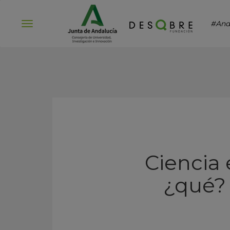
#And
Abrir
menú
Ciencia 
¿qué? 