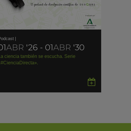
Podcast
|
01
ABR
'26 - 01
ABR
'30
La ciencia también se escucha. Serie
«#CienciaDirecta».
rdar
Guardar
en
gle
Google
endar
Calendar