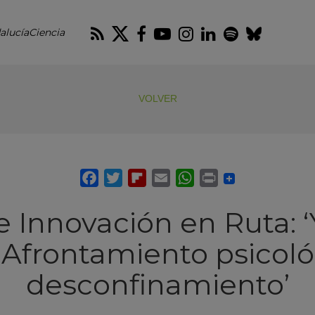
RSS
Twitter
Facebook
Youtube
Instagram
LinkedIn
Spotify
Blues
alucíaCiencia
VOLVER
e Innovación en Ruta: 
Afrontamiento psicoló
desconfinamiento’