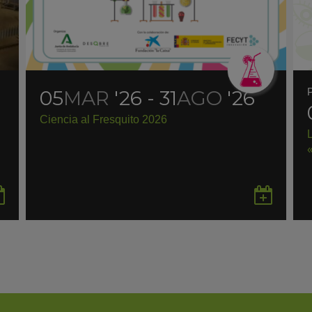
05
MAR
'26 - 31
AGO
'26
Ciencia al Fresquito 2026
Guardar
Gua
en
en
Google
Goo
Calendar
Cal