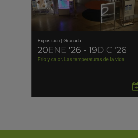
Exposición
|
Granada
20
ENE
'26 - 19
DIC
'26
Frío y calor. Las temperaturas de la vida