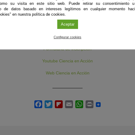
como su visita en este sitio web. Puede retirar su consentimiento u
Inscripción
to de datos basado en intereses legítimos en cualquier momento haci
s de la página www.cienciaenaccion.org. Fecha para entregar los trabaj
okies" en nuestra política de cookies.
el 15 de mayo de 2021.
Aceptar
Más información
Bases de inscripción
Configurar cookies
Formulario de inscripción
Youtube Ciencia en Acción
Web Ciencia en Acción