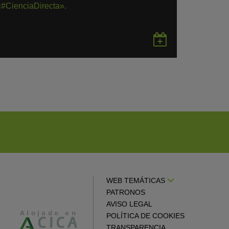
«#CienciaDirecta».
rdar
Guardar
en
gle
Google
endar
Calendar
WEB TEMÁTICAS
PATRONOS
AVISO LEGAL
POLÍTICA DE COOKIES
TRANSPARENCIA