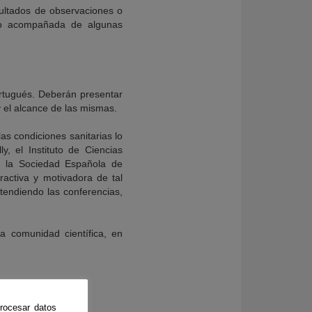
ultados de observaciones o
ajo acompañada de algunas
rtugués. Deberán presentar
y el alcance de las mismas.
as condiciones sanitarias lo
ly, el Instituto de Ciencias
, la Sociedad Española de
activa y motivadora de tal
atendiendo las conferencias,
la comunidad científica, en
rocesar datos