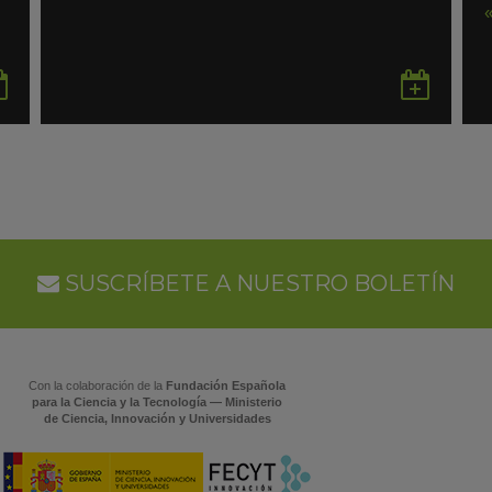
Guardar
Gua
en
en
Google
Goo
Calendar
Cal
SUSCRÍBETE A NUESTRO BOLETÍN
Con la colaboración de la
Fundación Española
para la Ciencia y la Tecnología — Ministerio
de Ciencia, Innovación y Universidades