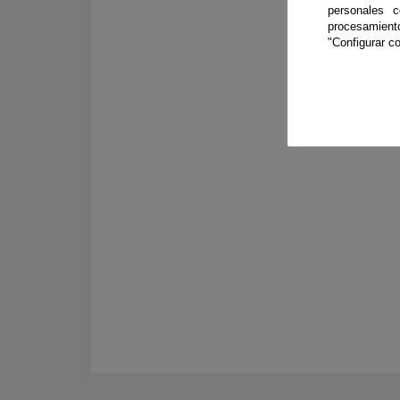
personales 
procesamien
A travé
"Configurar co