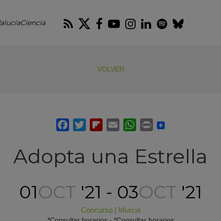
RSS
Twitter
Facebook
Youtube
Instagram
LinkedIn
Spotify
Blues
alucíaCiencia
VOLVER
Adopta una Estrella
01
OCT
'21 - 03
OCT
'21
Concurso
|
Murcia
*Consultar horarios - *Consultar horarios