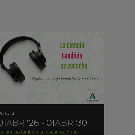
Podcast
|
01
ABR
'26 - 01
ABR
'30
La ciencia también se escucha. Serie