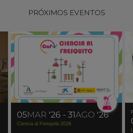
PRÓXIMOS EVENTOS
05
MAR
'26 - 31
AGO
'26
Ciencia al Fresquito 2026