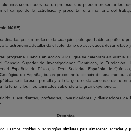
s alumnos coordinados por un profesor que pueden presentar los res
n el campo de la astrofísica y presentar una memoria del trab
emio NASE)
ordinados por un profesor de cualquier país que hable español o po
de la astronomía detallando el calendario de actividades desarrollado 
el programa ‘Ciencia en Acción 2021’, que se celebrará en Murcia si l
el Consejo Superior de Investigaciones Científicas, la Fundación Lil
iedad Española de Física, la Real Sociedad Española de Química
Geológica de España, busca presentar la ciencia de una manera atr
público se interesen por ella y a lo largo de este concurso disfruten 
n la feria, y los más animados subiendo a la gran experiencia.
irigido a estudiantes, profesores, investigadores y divulgadores de 
s.
Organiza
Ciencia en Acción
do, usamos cookies o tecnologías similares para almacenar, acceder y p