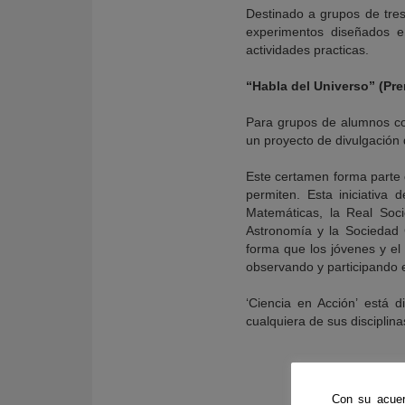
Destinado a grupos de tre
experimentos diseñados e
actividades practicas.
“Habla del Universo” (Pr
Para grupos de alumnos co
un proyecto de divulgación 
Este certamen forma parte d
permiten. Esta iniciativa d
Matemáticas, la Real Soc
Astronomía y la Sociedad 
forma que los jóvenes y el 
observando y participando e
‘Ciencia en Acción’ está d
cualquiera de sus disciplina
Con su acuer