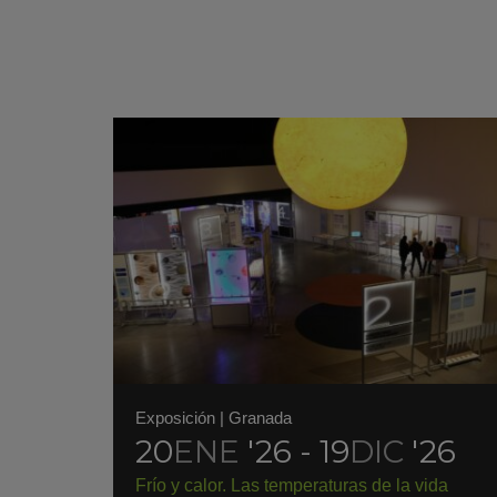
Exposición
|
Granada
20
ENE
'26 - 19
DIC
'26
Frío y calor. Las temperaturas de la vida