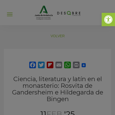
Abrir 
Abrir
menú
VOLVER
Ciencia, literatura y latín en el
monasterio: Rosvita de
Gandersheim e Hildegarda de
Bingen
11
FEB
'25