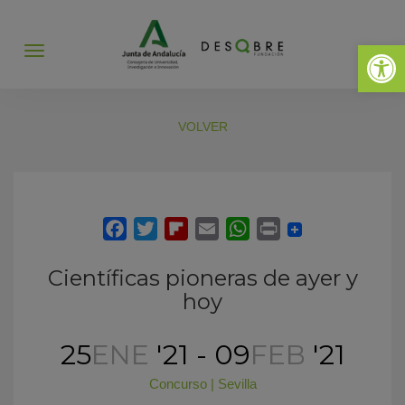
Abrir 
Abrir
menú
VOLVER
Científicas pioneras de ayer y
hoy
25
ENE
'21 - 09
FEB
'21
Concurso
|
Sevilla