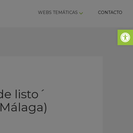
ky
WEBS TEMÁTICAS
CONTACTO
Abrir 
e listo´
(Málaga)