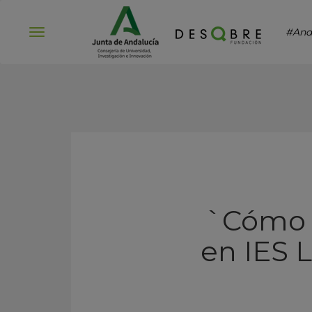
#And
Abrir
menú
`Cómo s
en IES 