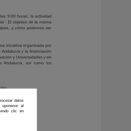
as 9:00 horas, la actividad
o´. El objetivo de la misma
cipios, y cómo podemos ser
na iniciativa organizada por
 Andalucía y la financiación
ovación y Universidades y en
de Andalucía, así como los
ción
rocesar datos
 oponerse al
endo clic en