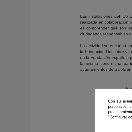
Las instalaciones del IES 
realizada en colaboración 
es comprender qué son las
ciudadanos responsables y 
La actividad se encuentra i
la Fundación Descubre y la 
de la Fundación Española pa
la misma tienen una parti
ayuntamientos de Salobreña
Fun
Con su acuer
personales 
procesamien
"Configurar co