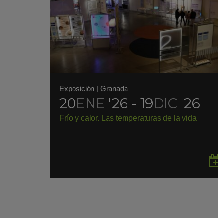
Exposición
|
Granada
20
ENE
'26 - 19
DIC
'26
Frío y calor. Las temperaturas de la vida