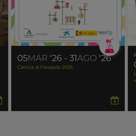
05
MAR
'26 - 31
AGO
'26
Ciencia al Fresquito 2026
Guardar
Gua
en
en
Google
Goo