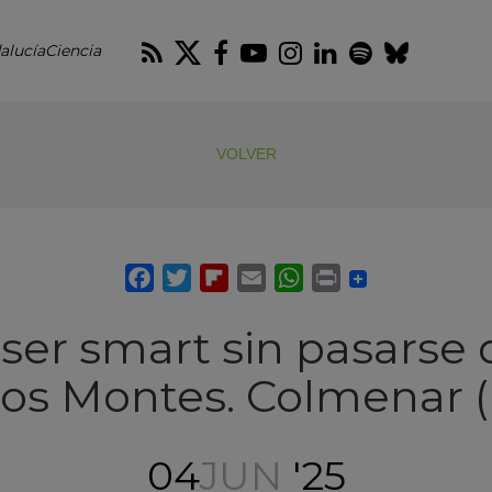
RSS
Twitter
Facebook
Youtube
Instagram
LinkedIn
Spotify
Blues
alucíaCiencia
VOLVER
er smart sin pasarse d
Los Montes. Colmenar 
04
JUN
'25