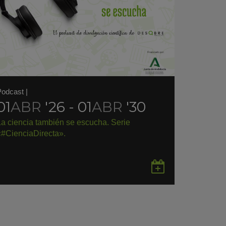
Podcast
|
01
ABR
'26 - 01
ABR
'30
La ciencia también se escucha. Serie
«#CienciaDirecta».
rdar
Guardar
en
gle
Google