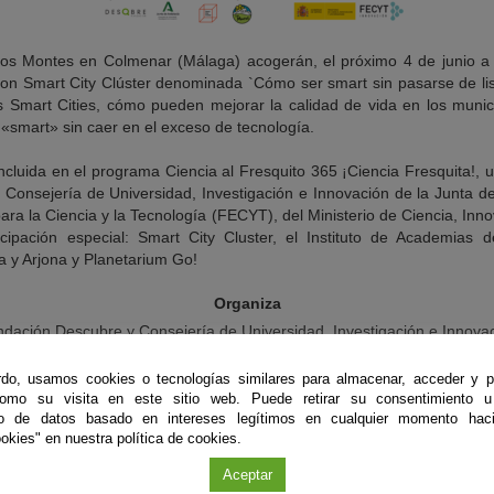
Los Montes en Colmenar (Málaga) acogerán, el próximo 4 de junio a l
con Smart City Clúster denominada `Cómo ser smart sin pasarse de list
 Smart Cities, cómo pueden mejorar la calidad de vida en los muni
«smart» sin caer en el exceso de tecnología.
ncluida en el programa Ciencia al Fresquito 365 ¡Ciencia Fresquita!, u
Consejería de Universidad, Investigación e Innovación de la Junta de
ra la Ciencia y la Tecnología (FECYT), del Ministerio de Ciencia, Inn
cipación especial: Smart City Cluster, el Instituto de Academias 
 y Arjona y Planetarium Go!
Organiza
dación Descubre y Consejería de Universidad, Investigación e Innova
Patrocina
do, usamos cookies o tecnologías similares para almacenar, acceder y p
como su visita en este sitio web. Puede retirar su consentimiento u
Fundación Española para la Ciencia y la Tecnología (FECYT)
to de datos basado en intereses legítimos en cualquier momento haci
okies" en nuestra política de cookies.
Colabora
Smart City Cluster
Aceptar