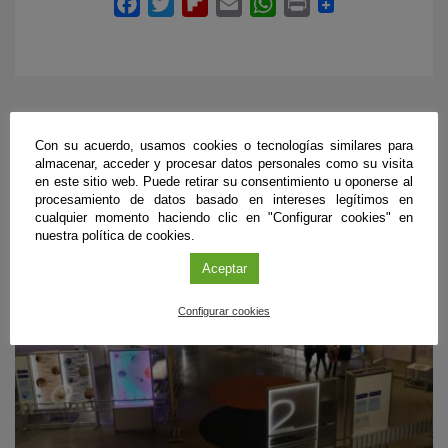
PRÓXIMOS EVENTOS
Con su acuerdo, usamos cookies o tecnologías similares para
almacenar, acceder y procesar datos personales como su visita
en este sitio web. Puede retirar su consentimiento u oponerse al
procesamiento de datos basado en intereses legítimos en
cualquier momento haciendo clic en "Configurar cookies" en
nuestra política de cookies.
Aceptar
Configurar cookies