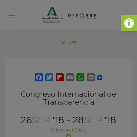
Abrir 
Abrir
menú
VOLVER
Congreso Internacional de
Transparencia
26
SEP
'18 - 28
SEP
'18
Congreso
|
Cádiz