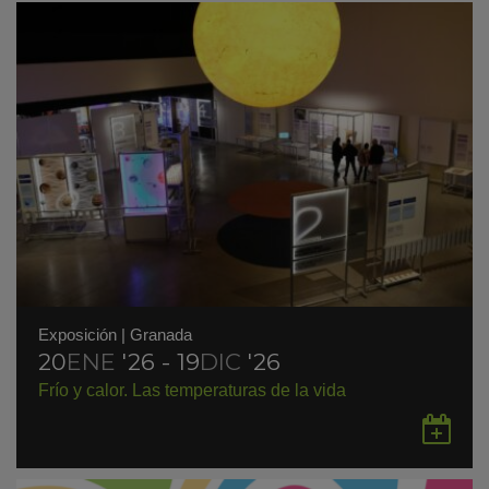
Exposición
|
Granada
20
ENE
'26 - 19
DIC
'26
Frío y calor. Las temperaturas de la vida
Gu
en