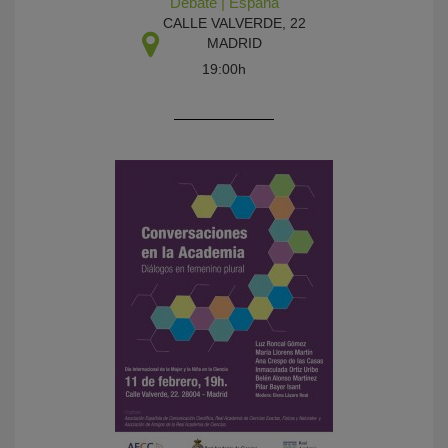
Debate
|
España
CALLE VALVERDE, 22
MADRID
19:00h
KY