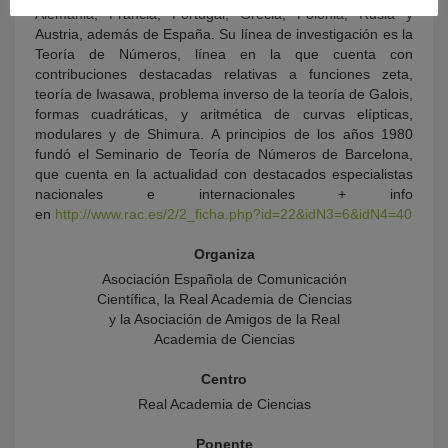
Alemania, Francia, Portugal, Grecia, Polonia, Rusia y
Austria, además de España. Su línea de investigación es la
Teoría de Números, línea en la que cuenta con
contribuciones destacadas relativas a funciones zeta,
teoría de Iwasawa, problema inverso de la teoría de Galois,
formas cuadráticas, y aritmética de curvas elípticas,
modulares y de Shimura. A principios de los años 1980
fundó el Seminario de Teoría de Números de Barcelona,
que cuenta en la actualidad con destacados especialistas
nacionales e internacionales + info
en
http://www.rac.es/2/2_ficha.php?id=22&idN3=6&idN4=40
Organiza
Asociación Española de Comunicación
Científica, la Real Academia de Ciencias
y la Asociación de Amigos de la Real
Academia de Ciencias
Centro
Real Academia de Ciencias
Ponente