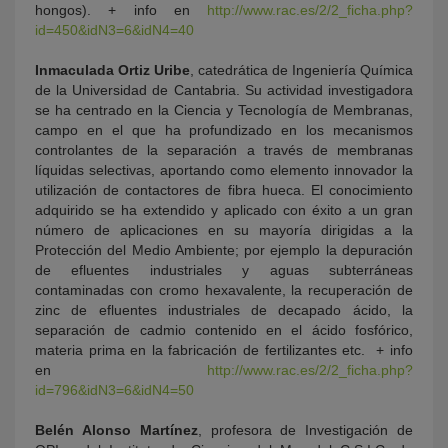
hongos). + info en
http://www.rac.es/2/2_ficha.php?
id=450&idN3=6&idN4=40
Inmaculada Ortiz Uribe
, catedrática de Ingeniería Química
de la Universidad de Cantabria. Su actividad investigadora
se ha centrado en la Ciencia y Tecnología de Membranas,
campo en el que ha profundizado en los mecanismos
controlantes de la separación a través de membranas
líquidas selectivas, aportando como elemento innovador la
utilización de contactores de fibra hueca. El conocimiento
adquirido se ha extendido y aplicado con éxito a un gran
número de aplicaciones en su mayoría dirigidas a la
Protección del Medio Ambiente; por ejemplo la depuración
de efluentes industriales y aguas subterráneas
contaminadas con cromo hexavalente, la recuperación de
zinc de efluentes industriales de decapado ácido, la
separación de cadmio contenido en el ácido fosfórico,
materia prima en la fabricación de fertilizantes etc. + info
en
http://www.rac.es/2/2_ficha.php?
id=796&idN3=6&idN4=50
Belén Alonso Martínez
, profesora de Investigación de