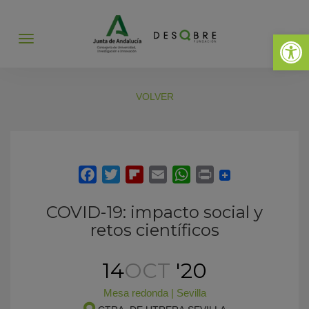
Abrir 
Abrir
menú
VOLVER
COVID-19: impacto social y
retos científicos
14
OCT
'20
Mesa redonda
|
Sevilla