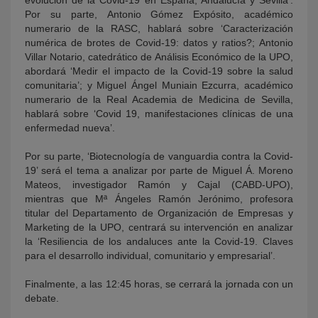
evolución de la Covid-19 en España, Andalucía y Sevilla’.
Por su parte, Antonio Gómez Expósito, académico
numerario de la RASC, hablará sobre ‘Caracterización
numérica de brotes de Covid-19: datos y ratios?; Antonio
Villar Notario, catedrático de Análisis Económico de la UPO,
abordará ‘Medir el impacto de la Covid-19 sobre la salud
comunitaria’; y Miguel Ángel Muniain Ezcurra, académico
numerario de la Real Academia de Medicina de Sevilla,
hablará sobre ‘Covid 19, manifestaciones clínicas de una
enfermedad nueva’.
Por su parte, ‘Biotecnología de vanguardia contra la Covid-
19’ será el tema a analizar por parte de Miguel Á. Moreno
Mateos, investigador Ramón y Cajal (CABD-UPO),
mientras que Mª Ángeles Ramón Jerónimo, profesora
titular del Departamento de Organización de Empresas y
Marketing de la UPO, centrará su intervención en analizar
la ‘Resiliencia de los andaluces ante la Covid-19. Claves
para el desarrollo individual, comunitario y empresarial’.
Finalmente, a las 12:45 horas, se cerrará la jornada con un
debate.