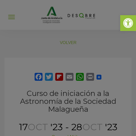
Abrir 
Abrir
menú
VOLVER
Curso de iniciación a la
Astronomía de la Sociedad
Malagueña
17
OCT
'23 - 28
OCT
'23