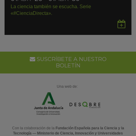
La ciencia también se escucha. Serie
«#CienciaDirecta».
Gu
en
Go
Ca
SUSCRÍBETE A NUESTRO
BOLETÍN
Una web de:
Con la colaboración de la
Fundación Española para la Ciencia y la
Tecnología — Ministerio de Ciencia, Innovación y Universidades