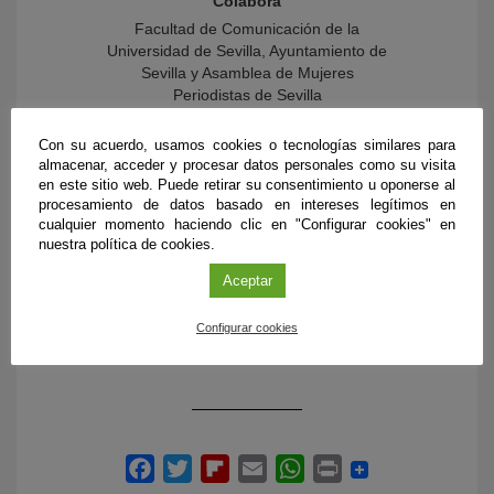
Colabora
Facultad de Comunicación de la
Universidad de Sevilla, Ayuntamiento de
Sevilla y Asamblea de Mujeres
Periodistas de Sevilla
Centro
Con su acuerdo, usamos cookies o tecnologías similares para
almacenar, acceder y procesar datos personales como su visita
Facultad de Comunicación de la
en este sitio web. Puede retirar su consentimiento u oponerse al
Universidad de Sevilla
procesamiento de datos basado en intereses legítimos en
cualquier momento haciendo clic en "Configurar cookies" en
Inscripción
nuestra política de cookies.
cursoviolencias2018@gmail.com
Aceptar
Más información
Configurar cookies
Programa del curso ‘Violencias,
Feminismos y Comunicación’