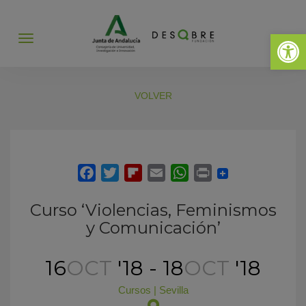
Abrir 
Abrir
menú
VOLVER
Curso ‘Violencias, Feminismos
y Comunicación’
16
OCT
'18 - 18
OCT
'18
Cursos
|
Sevilla