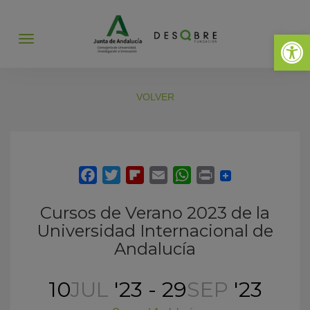
Abrir 
Abrir
menú
VOLVER
Cursos de Verano 2023 de la
Universidad Internacional de
Andalucía
10
JUL
'23 - 29
SEP
'23