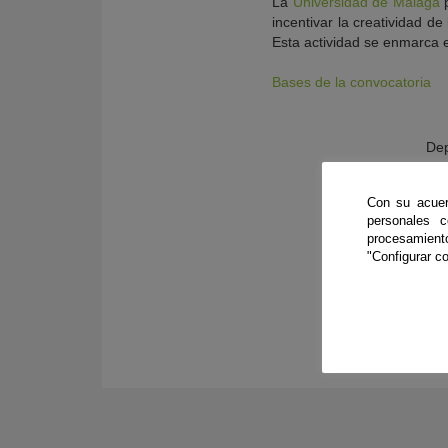
La
Universidad de Málaga
p
incentivar la creatividad 
Esta actividad se enmarca en
Bases de la convocatoria
Dep
Con su acuer
personales 
procesamien
"Configurar co