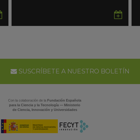
Guardar
Gua
en
en
Google
Goo
Calendar
Cal
SUSCRÍBETE A NUESTRO BOLETÍN
Con la colaboración de la
Fundación Española
para la Ciencia y la Tecnología — Ministerio
de Ciencia, Innovación y Universidades