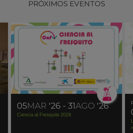
PRÓXIMOS EVENTOS
05
MAR
'26 - 31
AGO
'26
Ciencia al Fresquito 2026