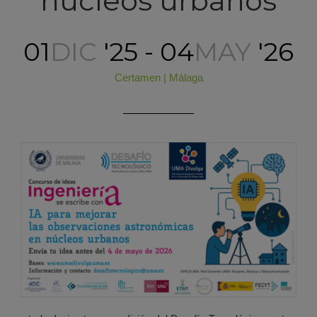
núcleos urbanos
01
DIC
'25 - 04
MAY
'26
Certamen
|
Málaga