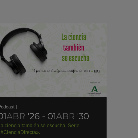
Podcast
|
01
ABR
'26 - 01
ABR
'30
La ciencia también se escucha. Serie
«#CienciaDirecta».