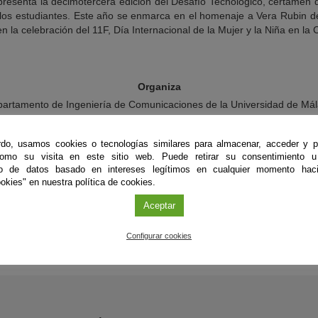
resenta la decimotercera edición del Desafío Tecnológico, certamen
de los estudiantes. Este año se enmarca en el homenaje a Vera Rubin d
 la celebración del 11F, Día Internacional de la Mujer y la Niña en la 
Organiza
artamento de Ingeniería de Comunicaciones de la Universidad de Má
Más información
do, usamos cookies o tecnologías similares para almacenar, acceder y p
Resumen de las bases del certamen
como su visita en este sitio web. Puede retirar su consentimiento u
to de datos basado en intereses legítimos en cualquier momento haci
okies" en nuestra política de cookies.
Aceptar
Configurar cookies