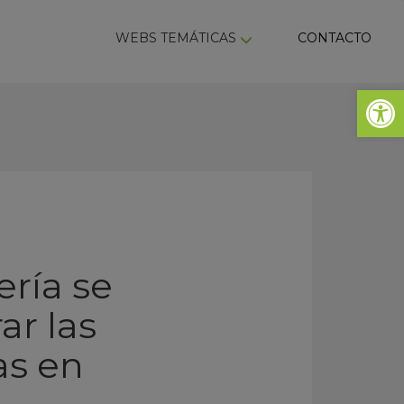
ky
WEBS TEMÁTICAS
CONTACTO
Abrir 
ería se
ar las
as en