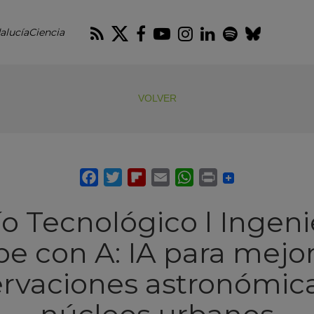
RSS
Twitter
Facebook
Youtube
Instagram
LinkedIn
Spotify
Blues
alucíaCiencia
VOLVER
o Tecnológico l Ingeni
be con A: IA para mejor
rvaciones astronómic