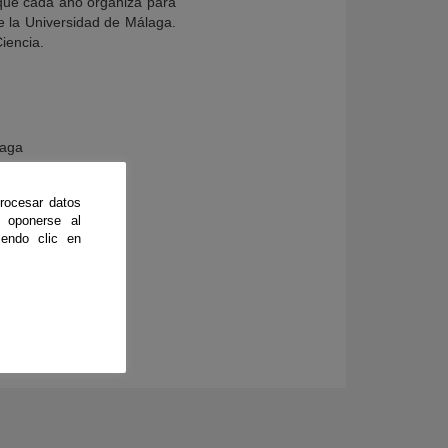
 que cada año organiza para
e la Universidad de Málaga.
Ciencia.
laga
rocesar datos
 oponerse al
endo clic en