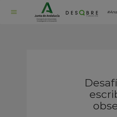
#And
Abrir
menú
Desafí
escri
obse