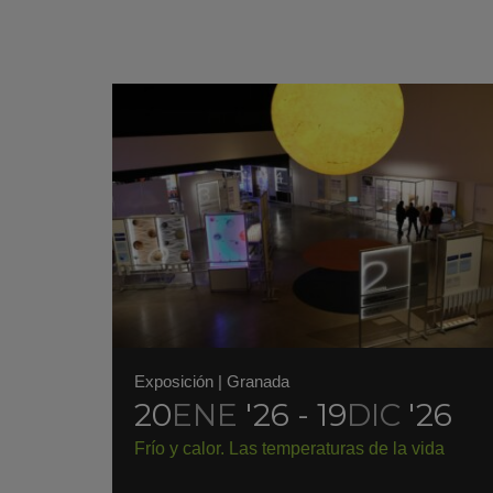
Exposición
|
Granada
20
ENE
'26 - 19
DIC
'26
Frío y calor. Las temperaturas de la vida