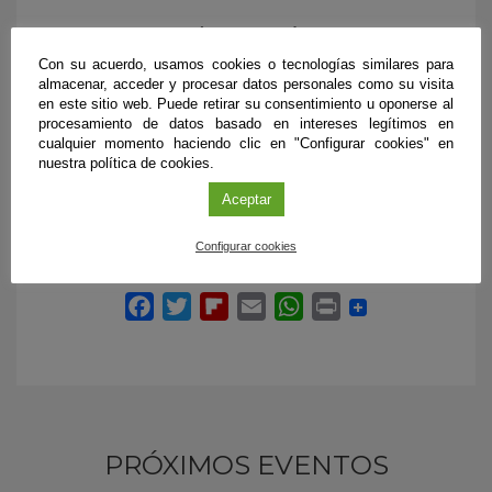
Más información
Aforo reducido a causa de las medidas
Con su acuerdo, usamos cookies o tecnologías similares para
contra la COVID-19, por lo que el evento
almacenar, acceder y procesar datos personales como su visita
en este sitio web. Puede retirar su consentimiento u oponerse al
podrá seguirse en directo a través del
procesamiento de datos basado en intereses legítimos en
canal de YouTube de Hablando de
cualquier momento haciendo clic en "Configurar cookies" en
Ciencia.
nuestra política de cookies.
Programa provisional
Aceptar
Configurar cookies
PRÓXIMOS EVENTOS