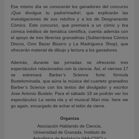
Ese mismo día se conocerán los ganadores del concurso
¡Que divulgue tu padre/madre!, que explicarán las
investigaciones de sus retoños y a los de Desgranando
Cómics. Este concurso, que premiará a un cómic y tira
cómica inéditos de temática científica, cuenta además con
el apoyo de tres librerías granadinas (Subterránea Cómics
Discos, Ovni Bazar Bizarro y La Madriguera Shop), que
ofrecerán material de dibujo y lectura a los ganadores.
Además, durante las jornadas se ofrecerán tres
espectáculos relacionados con la ciencia. Así, el viernes 17
se estrenará Barber’s Science forte: fórmula
Bustelominada, que aúna la música del cuarteto granadino
Barber’s Science con los textos del divulgador y escritor
Jose Antonio Bustelo. Para el sábado 18 se podrán ver los
espectáculos La sexta ola y el musical Mari mia: here we
go again, encargado de echar el telón de cierre.
Organiza
Asociación Hablando de Ciencia,
Universidad de Granada, Instituto de
Astrofísica de Andalucía (IAA-CSIC) y