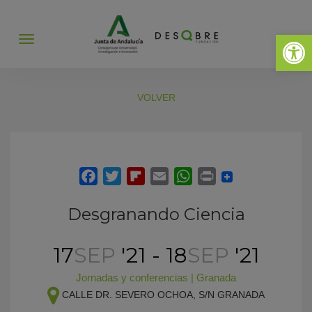
Abrir 
Abrir
menú
VOLVER
Desgranando Ciencia
17
SEP
'21 - 18
SEP
'21
Jornadas y conferencias
|
Granada
CALLE DR. SEVERO OCHOA, S/N
GRANADA