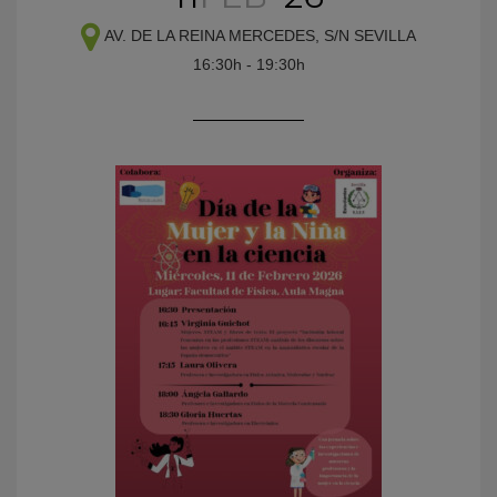
AV. DE LA REINA MERCEDES, S/N
SEVILLA
16:30h - 19:30h
KY