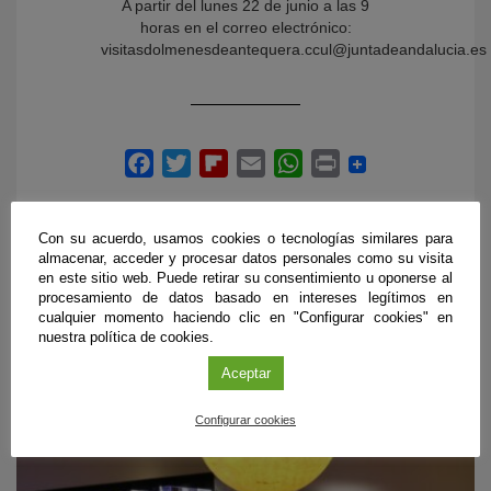
A partir del lunes 22 de junio a las 9
horas en el correo electrónico:
visitasdolmenesdeantequera.ccul@juntadeandalucia.es
Con su acuerdo, usamos cookies o tecnologías similares para
almacenar, acceder y procesar datos personales como su visita
en este sitio web. Puede retirar su consentimiento u oponerse al
procesamiento de datos basado en intereses legítimos en
PRÓXIMOS EVENTOS
cualquier momento haciendo clic en "Configurar cookies" en
nuestra política de cookies.
Aceptar
Configurar cookies