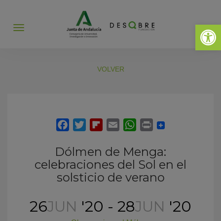
Abrir 
Abrir
menú
VOLVER
Dólmen de Menga:
celebraciones del Sol en el
solsticio de verano
26
JUN
'20 - 28
JUN
'20