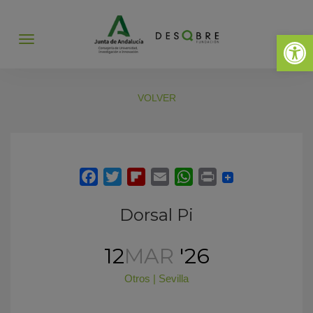
Abrir 
Abrir
menú
VOLVER
Dorsal Pi
12
MAR
'26
Otros
|
Sevilla