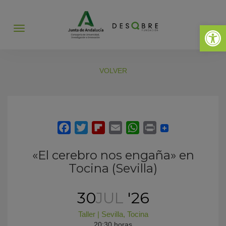
Abrir 
Abrir
menú
VOLVER
«El cerebro nos engaña» en
Tocina (Sevilla)
30
JUL
'26
Taller
|
Sevilla
,
Tocina
20:30 horas